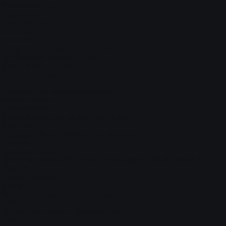
Резиновые 2 ед.
Подкрылки
Пластиковые
Лесенка
наличие
Элементы крепления груза в полу
Такелажные кольца - 12 ед
Уплотнители дверей
2-х лепестковый
Тент
Повышенной износостойкости
Боковая защита
алюминиевая
Светопрозрачная вставка на крыше
Имеется
Передние белые габаритные фонари
наличие
Дополнительно
Усиление передней стенки ламинированной фанерой 6 мм
Вид САТ
Европлатформа
Кузов
Внутренняя длина фургона, мм
7400
Внутренняя ширина фургона, мм
2480