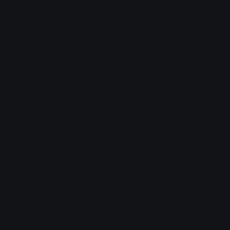
крепление к раме жесткими и упругими соединениями
Двери и проем
Задние двери
Задние распашные ворота, по периметру с резиновыми
уплотнениями (открываются на 270°)
Количество петель на дверях
4 ед на каждой двери
Фурнитура
Фурнитура (петли, замки)
Оцинкованная «PUSH», по два штанговому запору на каждой
двери
Фиксатор дверей
Г-образный
Ручка на заднем портале
Имеется
Дополнительная комплектация
Дополнительный механизм натяжения
Натяжение тента храповым механизмом и ремней с
механизмом типа "лягушка"
Материал тента
повышенной износостойкости, плотность не менее 650 г/м2
Электрооборудование и освещение
Освещение
Имеется