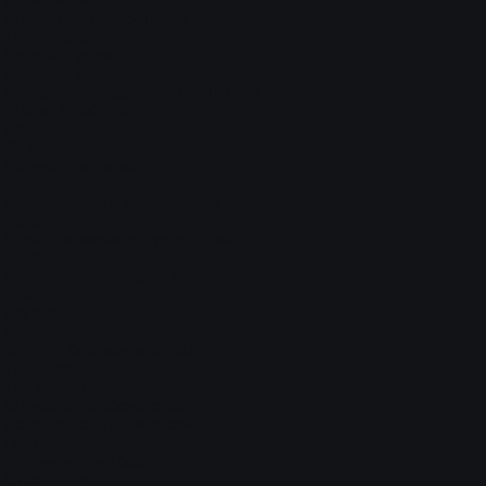
Производитель
сторонние доработчики
Тип надстройки
Европлатформа
Размеры фургона
Внутренние размеры, Д/Ш/В, мм
7400х2480х2700
Объем,м3
49,6
Количество паллет
18
Внешняя длина фургона, мм
7500
Внешняя ширина фургона, мм
2550
Внешняя высота фургона, мм
2800
Погрузка
Погрузка
Задняя, боковая и верхняя
Тип шторы
Тип шторы
Сдвижные с обоих сторон
Дополнительная информация
Борт
Алюминиевые борта
Отбойники