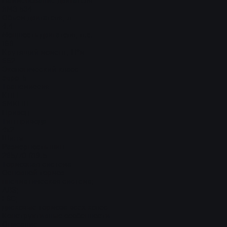
Наименование двигателя
ЯМЗ 534
Объем двигателя, л
4.4
Мощность двигателя, л.с.
169
Крутящий момент, Н*м
662
Экологический класс
евро-5
Трансмиссия
КПП
6МКПП
Привод
Тип привода
4x2
Шины
Размерность шин
265/70 R19.5
Тормозная система
Основной тормоз
пневматическая система;
ABS;
ESC;
дисковые тормоза всех колес
Конструктивные особенности
Описание