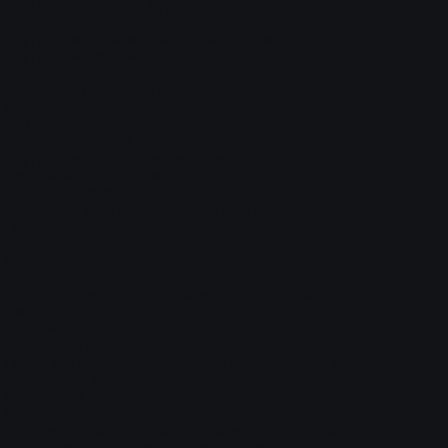
Внутренняя высота фургона, мм
2700
Внутренний объем и паллетовместимость
Внутренний объем, м3
49,5504
Вместимость паллет (1200х800), ед.
18
Тип погрузки
Задняя, боковая и верхняя
Внутренние и внешние материалы
Тип боковых шторок и стоек
сдвижные боковые шторы;
. передняя и задняя стойки на болтовых соединениях;
. средняя - ломающаяся, сдвижная
Крыша
Сдвижная
Борта
Борт из алюминиевого анодированного профиля высотой 600
мм
Панели
Покрытие пола
транспортная ламинированная фанера с противоскользящей
насечкой 21 мм
Подрамник
Подрамник (каркас основания кузова)
Подрамник повышенной коррозионной стойкости
Крепление платформы к раме шасси