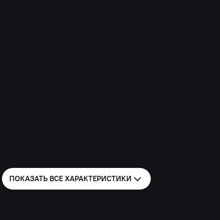
дисковые тормоза;
задняя пневмоподвеска;
подрессоренное сиденье водителя с подогревом;
радиус разворота от 5,8 м;
задняя пневматическая подвеска со стабилизатором
поперечной устойчивости
Сервисная информация
Гарантия
3 года или 200 000 км
Гарантия от сквозной коррозии
8 лет без ограничения пробега
Межсервисный интервал
20000 км
Дополнительная информация
Количество мест
1+2
Категория водительских прав
C
ПОКАЗАТЬ ВСЕ
ХАРАКТЕРИСТИКИ