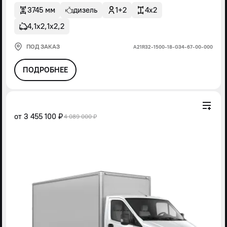
3745 мм
дизель
1+2
4x2
4,1х2,1х2,2
ПОД ЗАКАЗ
А21R32-1500-18-G34-67-00-000
ПОДРОБНЕЕ
от
3 455 100 ₽
4 089 000 ₽