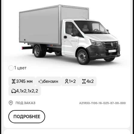
1 цвет
3745 мм
бензин
1+2
4x2
4,1х2,1х2,2
ПОД ЗАКАЗ
А21R33-1100-18-G25-67-00-000
ПОДРОБНЕЕ