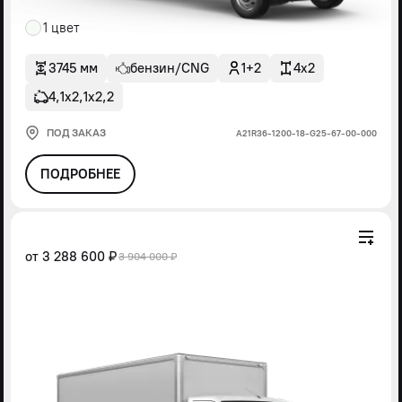
1 цвет
3745 мм
бензин/CNG
1+2
4x2
4,1х2,1х2,2
ПОД ЗАКАЗ
А21R36-1200-18-G25-67-00-000
ПОДРОБНЕЕ
от
3 288 600 ₽
3 904 000 ₽