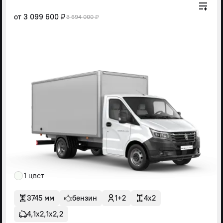
от
3 099 600 ₽
3 694 000 ₽
1 цвет
3745 мм
бензин
1+2
4x2
4,1х2,1х2,2