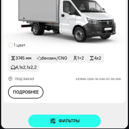
1 цвет
3745 мм
бензин/CNG
1+2
4x2
4,1х2,1х2,2
ПОД ЗАКАЗ
А21R36-1200-18-G34-67-00-000
ПОДРОБНЕЕ
ФИЛЬТРЫ