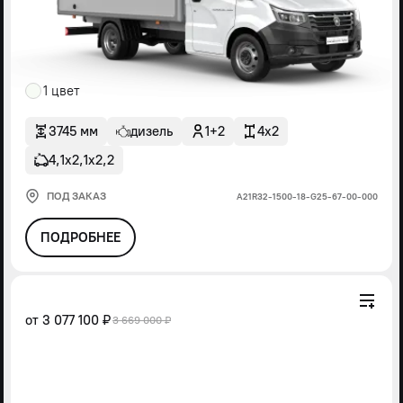
1 цвет
3745 мм
дизель
1+2
4x2
4,1х2,1х2,2
ПОД ЗАКАЗ
А21R32-1500-18-G25-67-00-000
ПОДРОБНЕЕ
от
3 077 100 ₽
3 669 000 ₽